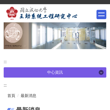
跳
到
主
要
內
容
區
塊
:::
中心資訊
中心資訊
:::
首頁
最新消息
中心簡介
最新消息