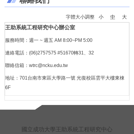
中心任務
字體大小調整
小
中
大
組織成員
王助系統工程研究中心辦公室
最新消息
服務時間：週一 ~ 週五 AM 8:00~PM 5:00
連絡電話：(06)2757575 #51670轉31、32
2026總統盃無人機關鍵技術挑戰賽
聯絡信箱：wtrc@ncku.edu.tw
第1屆國防應用UAV挑戰賽
地址：701台南市東區大學路一號 光復校區雲平大樓東棟
6F
第2屆國防應用UAV挑戰賽
聯絡我們
國立成功大學王助系統工程研究中心