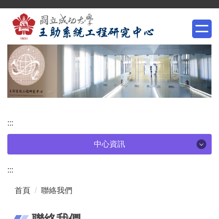
跳
到
主
要
內
容
區
塊
:::
中心資訊
中心資訊
:::
首頁
聯絡我們
中心簡介
聯絡我們